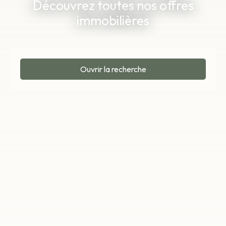
Découvrez toutes nos offres
immobilières
Ouvrir la recherche
Type d'offre
Vente
Type de bien
Maison
Localisation
Soirans (21110)
Budget max (€)
Surface min (m²)