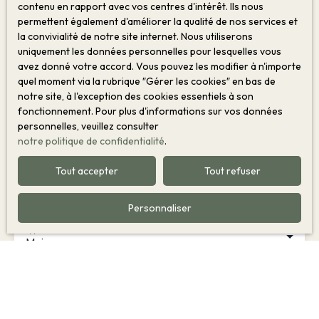
la propriété de vos rêves ?
contenu en rapport avec vos centres d'intérêt. Ils nous
permettent également d'améliorer la qualité de nos services et
la convivialité de notre site internet. Nous utiliserons
Ne manquez plus aucun bien correspondant à votre
uniquement les données personnelles pour lesquelles vous
recherche en vous inscrivant à notre alerte mail !
avez donné votre accord. Vous pouvez les modifier à n'importe
quel moment via la rubrique ″Gérer les cookies″ en bas de
Prénom
notre site, à l'exception des cookies essentiels à son
fonctionnement. Pour plus d'informations sur vos données
Nom
personnelles, veuillez consulter
notre politique de confidentialité
.
Email
Tout accepter
Tout refuser
Type d'offre
Vente
Personnaliser
Type de bien
Maison
Localisation
Soirans (21110)
Budget max (€)