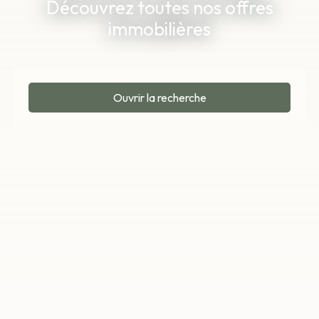
Découvrez toutes nos offres
immobilières
Ouvrir la recherche
Type d'offre
Vente
Type de bien
Maison
Localisation
Beaune (21200)
Budget max (€)
Surface min (m²)