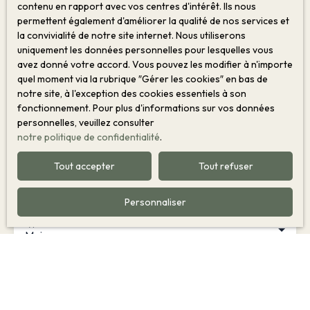
la propriété de vos rêves ?
contenu en rapport avec vos centres d'intérêt. Ils nous
permettent également d'améliorer la qualité de nos services et
la convivialité de notre site internet. Nous utiliserons
Ne manquez plus aucun bien correspondant à votre
uniquement les données personnelles pour lesquelles vous
recherche en vous inscrivant à notre alerte mail !
avez donné votre accord. Vous pouvez les modifier à n'importe
quel moment via la rubrique ″Gérer les cookies″ en bas de
Prénom
notre site, à l'exception des cookies essentiels à son
fonctionnement. Pour plus d'informations sur vos données
Nom
personnelles, veuillez consulter
notre politique de confidentialité
.
Email
Tout accepter
Tout refuser
Type d'offre
Vente
Personnaliser
Type de bien
Maison
Localisation
Beaune (21200)
Budget max (€)