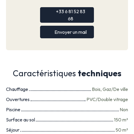
+33 6 81 52 83
68
Envoyer un mail
Caractéristiques
techniques
Chauffage
Bois, Gaz/De ville
Ouvertures
PVC/Double vitrage
Piscine
Non
Surface au sol
150
m²
Séjour
50
m²