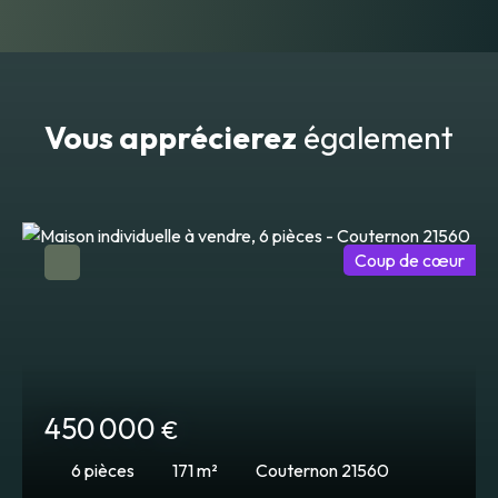
Vous apprécierez
également
Coup de cœur
450 000
€
6
pièces
171
m²
Couternon 21560