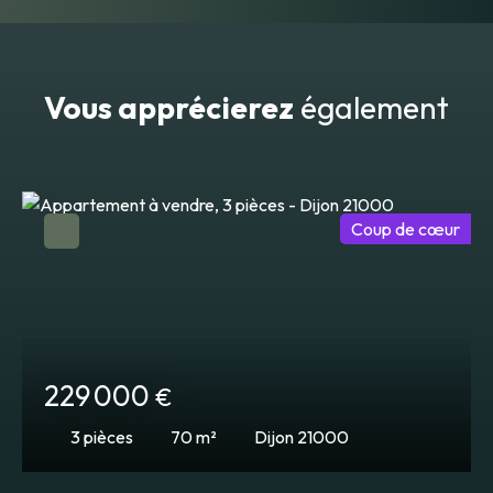
Vous apprécierez
également
Coup de cœur
229 000
€
3
pièces
70
m²
Dijon 21000