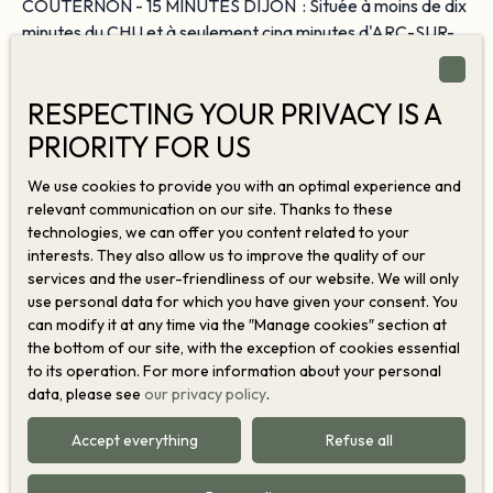
COUTERNON - 15 MINUTES DIJON : Située à moins de dix
minutes du CHU et à seulement cinq minutes d'ARC-SUR-
TILLE et de toutes ses commodités, cette maison familiale
de près de 180 m² au sol offre des volumes rares, au cœur
RESPECTING YOUR PRIVACY IS A
du quartier "américain" des Hameaux. Au rez-de-chaussée,
ses pièces de vie d'une surface de plus de 51 m² et sa
PRIORITY FOR US
Favourite
cuisine équipée de plus de 21 m² sont entièrement ouvertes
We use cookies to provide you with an optimal experience and
sur son charmant jardin arboré. A l'étage un grand palier
relevant communication on our site. Thanks to these
dessert trois chambres de 11 à 15 m² qui se partagent une
technologies, we can offer you content related to your
salle de douches neuve, ainsi qu'une véritable suite
interests. They also allow us to improve the quality of our
parentale de 31 m² avec dressing et salle de bains. Un grand
services and the user-friendliness of our website. We will only
garage de 24 m², un cellier et un petit chalet de jardin la
use personal data for which you have given your consent. You
complètent. Côté prestations, rien n'a été laissé au hasard :
can modify it at any time via the ″Manage cookies″ section at
639 000
menuiseries en aluminium récentes équipées de double
the bottom of our site, with the exception of cookies essential
€
to its operation. For more information about your personal
vitrage avec volets battants en aluminium également,
data, please see
our privacy policy
.
chaudière gaz à condensation avec cartouche anticalcaire,
Contemporary house for sale, 7 rooms -
climatisation de l’étage par consoles DAIKIN, isolation des
Accept everything
Refuse all
combles récente par laine de roche soufflée... DPE 2026 :
Couternon 21560
7
rooms
213
m²
Couternon 21560
C. Tel. : 06. 81. 52. 83. 68