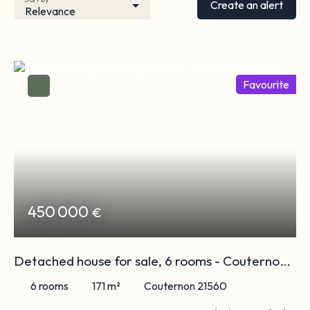
Create an alert
Relevance
Favourite
450 000
€
Detached house for sale, 6 rooms - Couternon
21560
6
rooms
171
m²
Couternon 21560