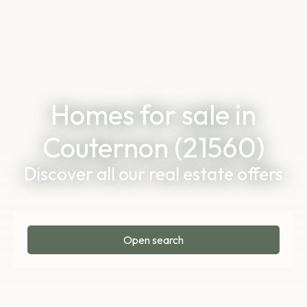
Homes for sale in
Couternon (21560)
Discover all our real estate offers
Open search
Type of offer
Sale