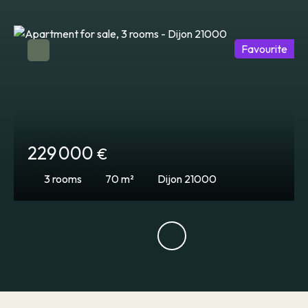
Favourite
229 000
€
3
rooms
70
m²
Dijon 21000