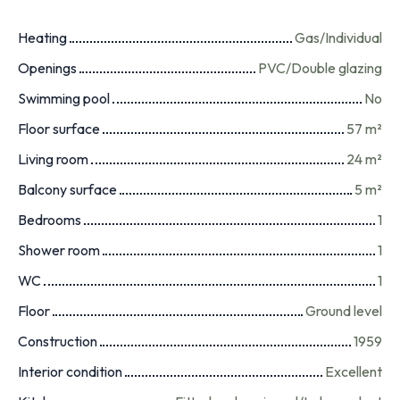
Heating
Gas/Individual
Openings
PVC/Double glazing
Swimming pool
No
Floor surface
57
m²
Living room
24
m²
Balcony surface
5
m²
Bedrooms
1
Shower room
1
WC
1
Floor
Ground level
Construction
1959
Interior condition
Excellent