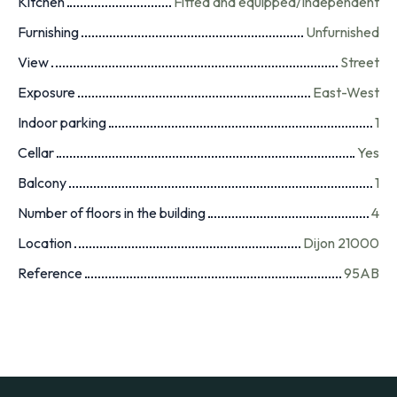
Kitchen
Fitted and equipped/Independent
Furnishing
Unfurnished
View
Street
Exposure
East-West
Indoor parking
1
Cellar
Yes
Balcony
1
Number of floors in the building
4
Location
Dijon 21000
Reference
95AB