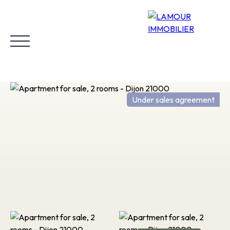
Under sales agreement
Home
Buy
Rent
Why choose us?
Our properties sold