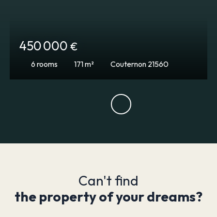
450 000
€
6
rooms
171
m²
Couternon 21560
Can't find
the property of your dreams?