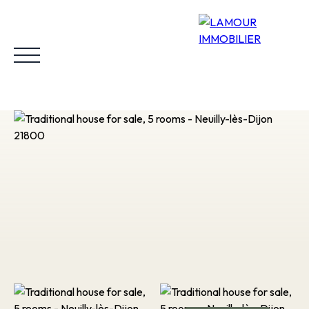
Home
Buy
Rent
Why choose us?
Our properties sold