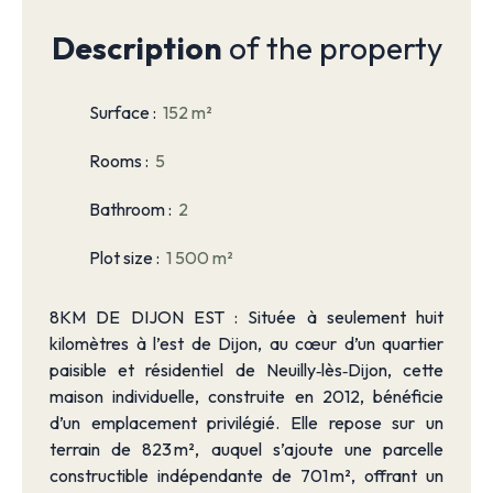
Description
of the property
Surface
:
152
m²
Rooms
:
5
Bathroom
:
2
Plot size
:
1 500
m²
8KM DE DIJON EST : Située à seulement huit
kilomètres à l’est de Dijon, au cœur d’un quartier
paisible et résidentiel de Neuilly‑lès‑Dijon, cette
maison individuelle, construite en 2012, bénéficie
d’un emplacement privilégié. Elle repose sur un
terrain de 823 m², auquel s’ajoute une parcelle
constructible indépendante de 701 m², offrant un