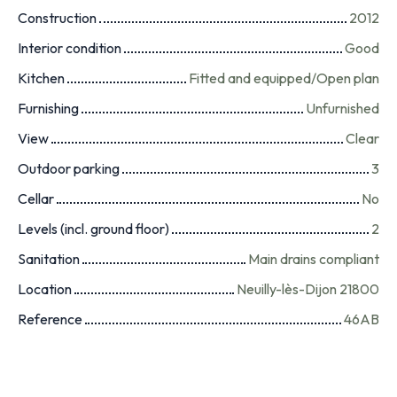
Construction
2012
Interior condition
Good
Kitchen
Fitted and equipped/Open plan
Furnishing
Unfurnished
View
Clear
Outdoor parking
3
Cellar
No
Levels (incl. ground floor)
2
Sanitation
Main drains compliant
Location
Neuilly-lès-Dijon 21800
Reference
46AB